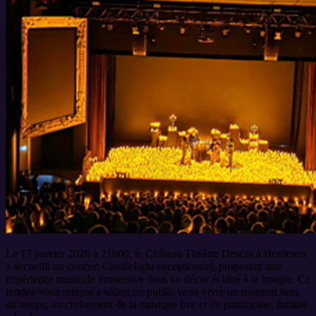
Le 17 janvier 2026 à 21h00, le Château Théâtre Descas à Bordeaux
a accueilli un concert Candlelight exceptionnel, proposant une
expérience musicale immersive dans un décor éclairé à la bougie. Ce
rendez-vous unique a séduit un public venu vivre un moment hors
du temps, au croisement de la musique live et du patrimoine. Intitulé