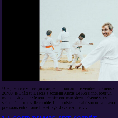
Une première soirée qui marque un tournant. Le vendredi 20 mars à
20h00, le Château Descas a accueilli Alexis Le Rossignol pour un
moment singulier : le tout premier one man show présenté sur sa
scène. Dans une salle comble, l’humoriste a installé son univers avec
précision, entre ironie fine et regard acéré sur le […]