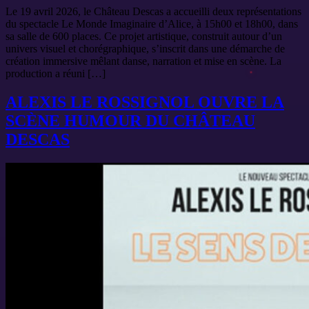
Le 19 avril 2026, le Château Descas a accueilli deux représentations
du spectacle Le Monde Imaginaire d’Alice, à 15h00 et 18h00, dans
sa salle de 600 places. Ce projet artistique, construit autour d’un
univers visuel et chorégraphique, s’inscrit dans une démarche de
création immersive mêlant danse, narration et mise en scène. La
production a réuni […]
ALEXIS LE ROSSIGNOL OUVRE LA
SCÈNE HUMOUR DU CHÂTEAU
DESCAS