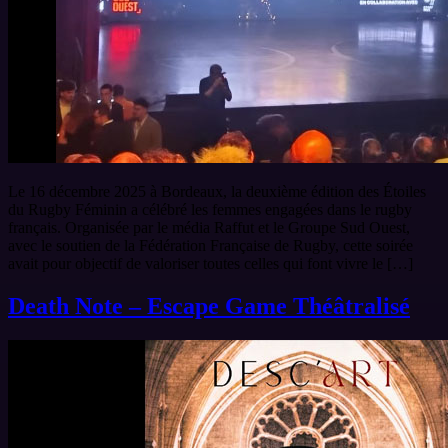
Le 16 décembre 2025 à Bordeaux, la deuxième édition des Étoiles
du Rugby Féminin a célébré les femmes engagées dans le rugby
français. Organisée par le média Raffut et le Groupe Sud Ouest,
avec le soutien de la Fédération Française de Rugby, cette soirée
avait pour objectif de valoriser toutes celles qui font vivre le […]
Death Note – Escape Game Théâtralisé