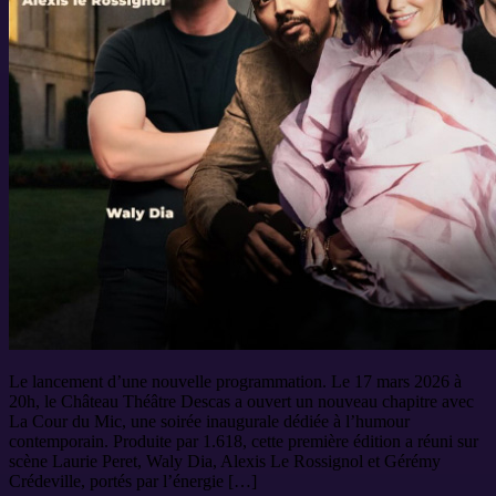
Le lancement d’une nouvelle programmation. Le 17 mars 2026 à
20h, le Château Théâtre Descas a ouvert un nouveau chapitre avec
La Cour du Mic, une soirée inaugurale dédiée à l’humour
contemporain. Produite par 1.618, cette première édition a réuni sur
scène Laurie Peret, Waly Dia, Alexis Le Rossignol et Gérémy
Crédeville, portés par l’énergie […]