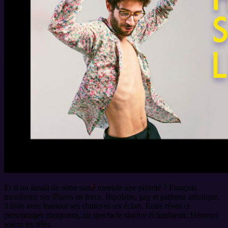
Et si on faisait de notre santé mentale une priorité ? François
transforme ses fêlures en force. Bipolaire, gay et patineur artistique,
il livre avec humour ses chutes et ses éclats. Entre rêves et
personnages marquants, un spectacle sincère et lumineux. Heureux
soient les fêlés.