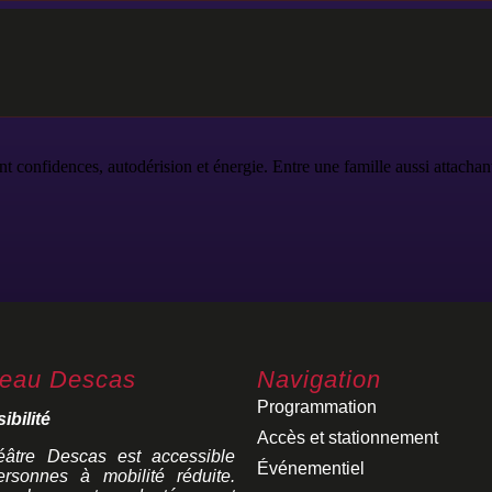
confidences, autodérision et énergie. Entre une famille aussi attachante
eau Descas
Navigation
Programmation
ibilité
Accès et stationnement
âtre Descas est accessible
Événementiel
rsonnes à mobilité réduite.