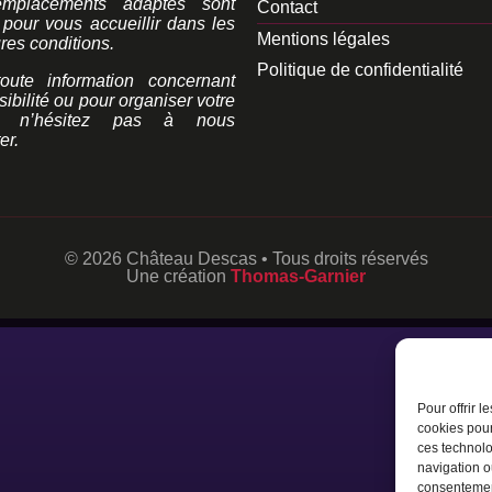
mplacements adaptés sont
Contact
 pour vous accueillir dans les
Mentions légales
res conditions.
Politique de confidentialité
oute information concernant
sibilité ou pour organiser votre
, n’hésitez pas à nous
er.
© 2026 Château Descas • Tous droits réservés
Une création
Thomas-Garnier
Pour offrir 
cookies pour
ces technolo
navigation ou
consentement