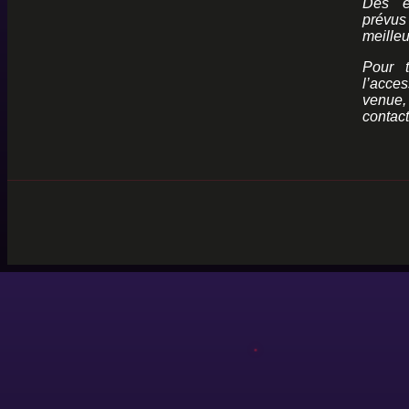
Des e
prévus
meilleu
Pour t
l’acces
venue
contact