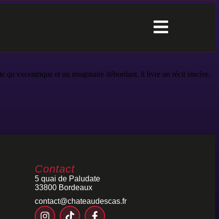
 qu’excentrique et un imaginaire débordant, il livre un récit sincère,
Contact
5 quai de Paludate
33800 Bordeaux
contact@chateaudescas.fr