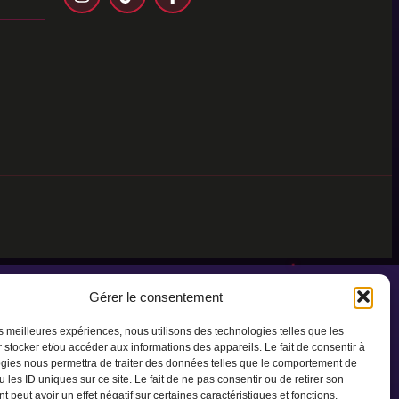
Gérer le consentement
les meilleures expériences, nous utilisons des technologies telles que les
 stocker et/ou accéder aux informations des appareils. Le fait de consentir à
gies nous permettra de traiter des données telles que le comportement de
 les ID uniques sur ce site. Le fait de ne pas consentir ou de retirer son
 peut avoir un effet négatif sur certaines caractéristiques et fonctions.