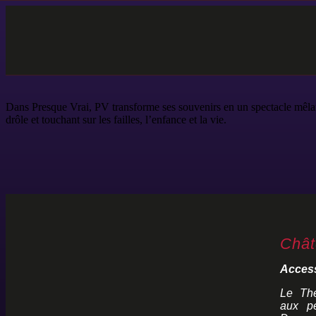
Dans Presque Vrai, PV transforme ses souvenirs en un spectacle mêlant 
drôle et touchant sur les failles, l’enfance et la vie.
Chât
Access
Le Thé
aux pe