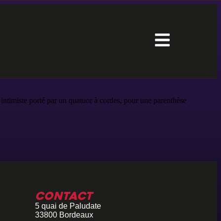
intimiste porté par un quatuor à cordes, pour une parenthèse
Contact
5 quai de Paludate
33800 Bordeaux