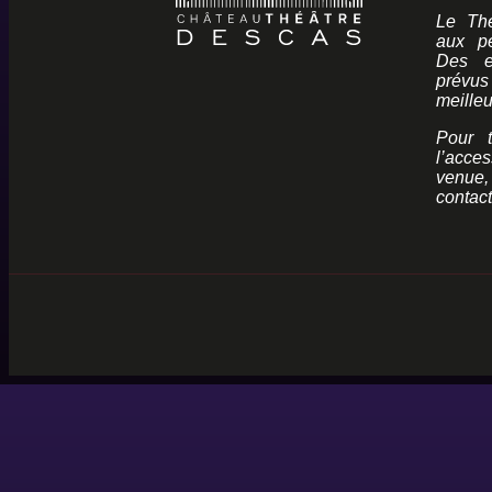
Le Thé
aux pe
Des e
prévus
meilleu
Pour t
l’acces
venue
contact