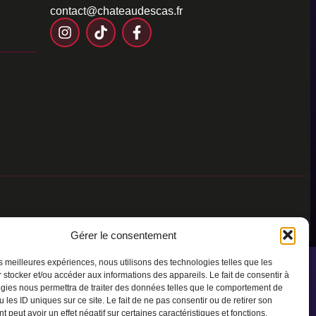
contact@chateaudescas.fr
Gérer le consentement
les meilleures expériences, nous utilisons des technologies telles que les
 stocker et/ou accéder aux informations des appareils. Le fait de consentir à
gies nous permettra de traiter des données telles que le comportement de
 les ID uniques sur ce site. Le fait de ne pas consentir ou de retirer son
 peut avoir un effet négatif sur certaines caractéristiques et fonctions.