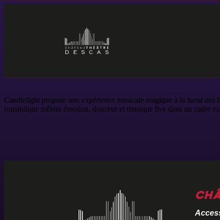
Candlelight propose une expérience musicale magique à la lueur des b
romantique mêlant émotion, douceur et musique live dans un cadre ex
Châ
Access