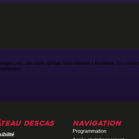
ougies avec une soirée spéciale Saint-Valentin à Bordeaux. Un concert 
ceptionnel.
teau Descas
Navigation
Programmation
ibilité