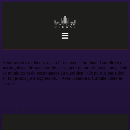
Heureuse des malheurs, mal à l’aise avec le bonheur, Camille rit de
ses angoisses, de sa maternité, de sa peur de mourir, avec une palette
de mimiques et de personnages du quotidien. « Je ne suis pas ridée
en fait je suis juste expressive. » Avec Heureuse, Camille libère la
parole.