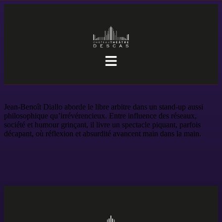
Jean-Benoît Diallo aborde le libre arbitre dans un stand-up aussi
philosophique qu’irrévérencieux. Entre influence des réseaux,
société et humour grinçant, il livre un spectacle piquant, parfois
décapant, où réflexion et absurdité avancent main dans la main.